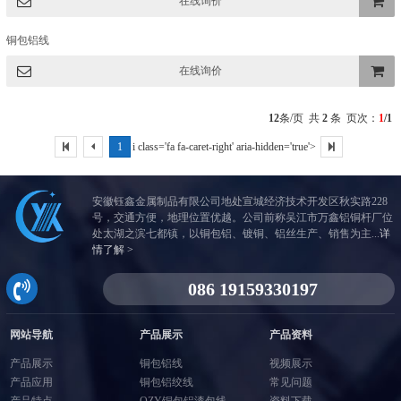
在线询价
加入询
铜包铝线
价篮
在线询价
加入询
12
条/页 共
2
条 页次：
1
/1
价篮
1
i class='fa fa-caret-right' aria-hidden='true'>
安徽钰鑫金属制品有限公司地处宣城经济技术开发区秋实路228
号，交通方便，地理位置优越。公司前称吴江市万鑫铝铜杆厂位
处太湖之滨七都镇，以铜包铝、镀铜、铝丝生产、销售为主...
详
情了解 >
网站导航
产品展示
产品资料
产品展示
铜包铝线
视频展示
产品应用
铜包铝绞线
常见问题
产品特点
QZY铜包铝漆包线
资料下载