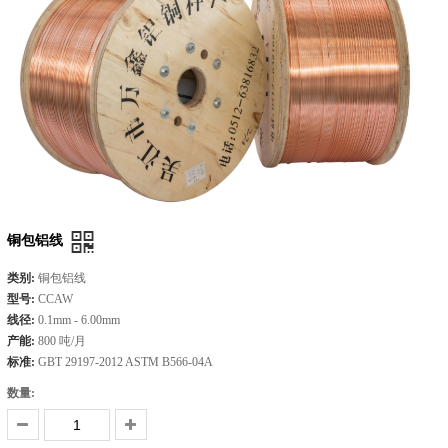
铜包铝线
类别:
铜包铝线
型号:
CCAW
线径:
0.1mm - 6.00mm
产能:
800 吨/月
标准:
GBT 29197-2012 ASTM B566-04A
数量: