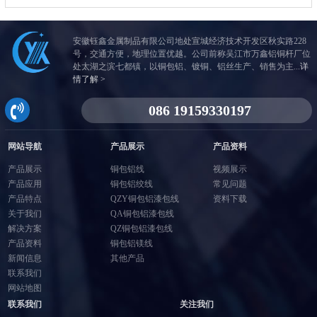
安徽钰鑫金属制品有限公司地处宣城经济技术开发区秋实路228
号，交通方便，地理位置优越。公司前称吴江市万鑫铝铜杆厂位
处太湖之滨七都镇，以铜包铝、镀铜、铝丝生产、销售为主...
详
情了解 >
网站导航
产品展示
产品资料
产品展示
铜包铝线
视频展示
产品应用
铜包铝绞线
常见问题
产品特点
QZY铜包铝漆包线
资料下载
关于我们
QA铜包铝漆包线
解决方案
QZ铜包铝漆包线
产品资料
铜包铝镁线
新闻信息
其他产品
联系我们
网站地图
联系我们
关注我们